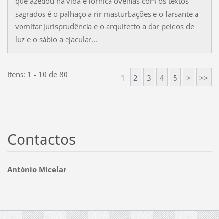
que azedou na vida e fornica ovelhas com os textos
sagrados é o palhaço a rir masturbações e o farsante a
vomitar jurisprudência e o arquitecto a dar peidos de
luz e o sábio a ejacular...
Itens: 1 - 10 de 80
1
2
3
4
5
>
>>
Contactos
António Micelar