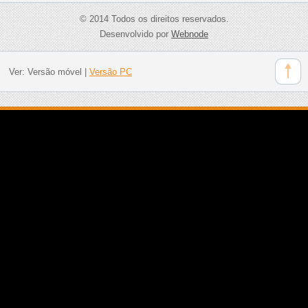
© 2014 Todos os direitos reservados.
Desenvolvido por
Webnode
Ver:
Versão móvel
|
Versão PC