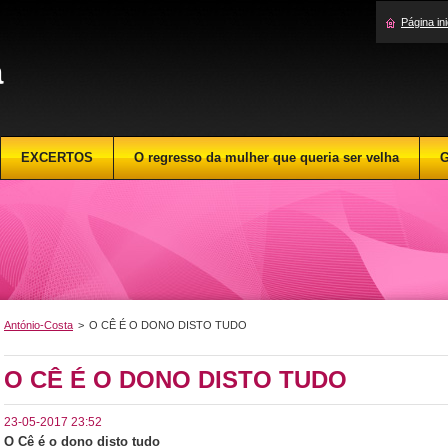
Página ini
a
EXCERTOS
O regresso da mulher que queria ser velha
G
António-Costa
>
O CÊ É O DONO DISTO TUDO
O CÊ É O DONO DISTO TUDO
23-05-2017 23:52
O Cê é o dono disto tudo