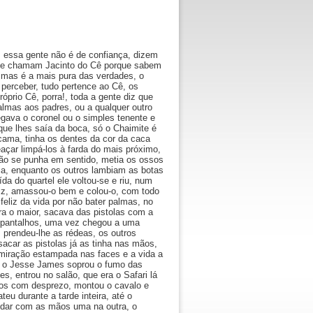
, essa gente não é de confiança, dizem
 me chamam Jacinto do Cê porque sabem
 mas é a mais pura das verdades, o
 perceber, tudo pertence ao Cê, os
óprio Cê, porra!, toda a gente diz que
palmas aos padres, ou a qualquer outro
ava o coronel ou o simples tenente e
que lhes saía da boca, só o Chaimite é
ama, tinha os dentes da cor da caca
açar limpá-los à farda do mais próximo,
não se punha em sentido, metia os ossos
zia, enquanto os outros lam­biam as botas
a do quartel ele voltou-se e riu, num
iz, amassou-o bem e colou-o, com todo
 feliz da vida por não bater palmas, no
 o maior, sacava das pisto­las com a
spantalhos, uma vez chegou a uma
 prendeu­-lhe as rédeas, os outros
car as pistolas já as tinha nas mãos,
miração estampada nas faces e a vida a
 e o Jesse James soprou o fumo das
es, entrou no salão, que era o Safari lá
odos com desprezo, montou o cavalo e
eu durante a tarde inteira, até o
ndar com as mãos uma na outra, o