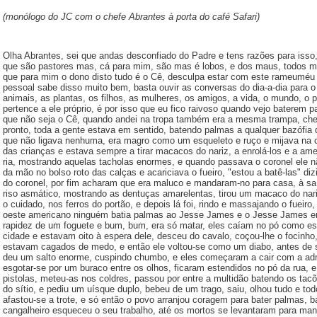
(monólogo do JC com o chefe Abrantes à porta do café Safari)
Olha Abrantes, sei que andas desconfiado do Padre e tens razões para isso
que são pastores mas, cá para mim, são mas é lobos, e dos maus, todos
que para mim o dono disto tudo é o Cê, desculpa estar com este rameuméu
pessoal sabe disso muito bem, basta ouvir as conversas do dia-a-dia para o
animais, as plantas, os filhos, as mulheres, os amigos, a vida, o mundo, o pr
pertence a ele próprio, é por isso que eu fico raivoso quando vejo baterem 
que não seja o Cê, quando andei na tropa também era a mesma trampa, cheg
pronto, toda a gente estava em sentido, batendo palmas a qualquer bazófia 
que não ligava nenhuma, era magro como um esqueleto e ruço e mijava na c
das crianças e estava sempre a tirar macacos do nariz, a enrolá-los e a ame
ria, mostrando aquelas tacholas enormes, e quando passava o coronel ele 
da mão no bolso roto das calças e acariciava o fueiro, "es­tou a batê-las" di
do coronel, por fim acharam que era maluco e mandaram-no para casa, à saíd
riso asmático, mostrando as dentuças amarelentas, tirou um macaco do nar
o cuidado, nos ferros do portão, e depois lá foi, rindo e massajando o fueiro,
oeste americano ninguém batia pal­mas ao Jesse James e o Jesse James era
rapidez de um foguete e bum, bum, era só matar, eles caíam no pó como e
cidade e estavam oi­to à espera dele, desceu do cavalo, coçou-lhe o focinho,
estavam cagados de medo, e então ele voltou-se como um diabo, antes de sa
deu um salto enorme, cuspindo chumbo, e eles começaram a cair com a ad
esgotar-se por um buraco entre os olhos, ficaram estendidos no pó da rua,
pistolas, meteu-as nos col­dres, passou por entre a multidão batendo os tacõ
do sítio, e pediu um uísque duplo, bebeu de um trago, saiu, olhou tudo e t
afastou-se a trote, e só então o povo arranjou coragem para bater palmas, bat
cangalheiro esqueceu o seu trabalho, até os mortos se levantaram para ma