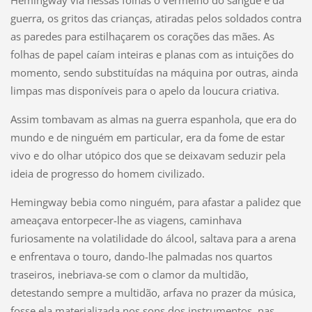
Hemingway via nessas folhas o vermelho do sangue e da
guerra, os gritos das crianças, atiradas pelos soldados contra
as paredes para estilhaçarem os corações das mães. As
folhas de papel caíam inteiras e planas com as intuições do
momento, sendo substituídas na máquina por outras, ainda
limpas mas disponíveis para o apelo da loucura criativa.
Assim tombavam as almas na guerra espanhola, que era do
mundo e de ninguém em particular, era da fome de estar
vivo e do olhar utópico dos que se deixavam seduzir pela
ideia de progresso do homem civilizado.
Hemingway bebia como ninguém, para afastar a palidez que
ameaçava entorpecer-lhe as viagens, caminhava
furiosamente na volatilidade do álcool, saltava para a arena
e enfrentava o touro, dando-lhe palmadas nos quartos
traseiros, inebriava-se com o clamor da multidão,
detestando sempre a multidão, arfava no prazer da música,
fosse ela materializada nos sons dos instrumentos, nas